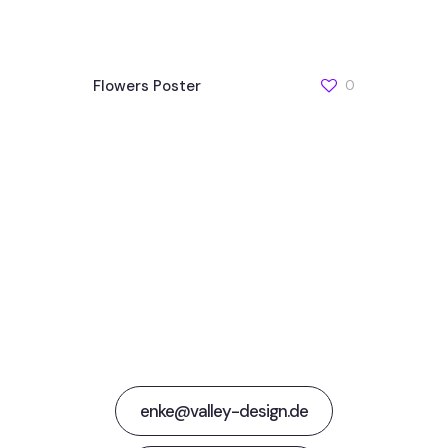
Flowers Poster
0
Jetzt Kontakt
aufnehmen
enke@valley-design.de